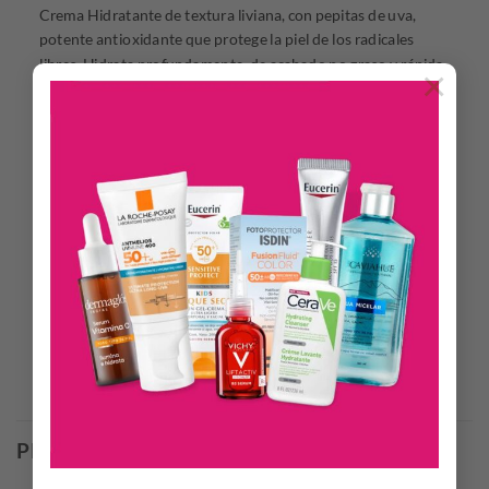
Crema Hidratante de textura liviana, con pepitas de uva,
potente antioxidante que protege la piel de los radicales
libres. Hidrata profundamente, de acabado no graso y rápida
×
absorción, proporcionando humectación en un solo uso. Con
Ácido Hialurónico potente hidratante y preventivo de las
primeras arrugas.
Características: Crema. Soluciona: Piel deshidratada, perdida
de elasticidad. Edad: +20 Tipo de piel: Todo tipo de piel.
Formulación: Sin parabenos, ni colorante. Activos: Ácido
Hialurónico, pepitas de uva. Aplicar sobre el rostro, limpio y
seco, por la mañana y/o noche con pequeños toquecitos.
Productos Relacionados
PRODUCTOS RELACIONADOS