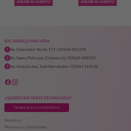
AÑADIR AL CARRITO
AÑADIR AL CARRITO
era:
es:
0,57.
$59.956,64.
$41.969,
SUCURSALES MÁS VIDA
Av. Libertador Norte 173 / 03564-425339
Bv. Saenz Peña esq. Echeverría / 03564-440723
Av. Urquiza esq. José Hernández / 03564 314136
¿QUERÉS SER PARTE DE MÁS VIDA?
TRABAJA CON NOSOTROS
Nosotros
Términos y condiciones