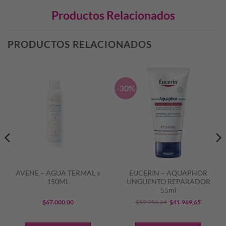
Productos Relacionados
PRODUCTOS RELACIONADOS
-30%
AVENE – AGUA TERMAL x
EUCERIN – AQUAPHOR
150ML
UNGUENTO REPARADOR
55ml
El
El
$
67.000,00
$
59.956,64
$
41.969,65
precio
precio
original
actual