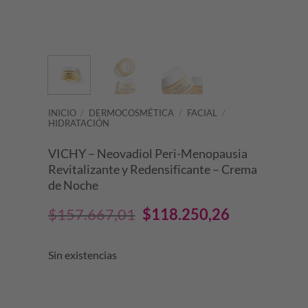
INICIO
/
DERMOCOSMÉTICA
/
FACIAL
/
HIDRATACIÓN
VICHY – Neovadiol Peri-Menopausia
Revitalizante y Redensificante – Crema
de Noche
El
El
$
157.667,01
$
118.250,26
precio
precio
Sin existencias
original
actual
era:
es: