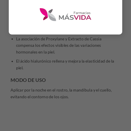
INGREDIENTES ACTIVOS
NEOVADIOL CREMA DE NOCHE REVITALIZANTE Y
REDENSIFICANTE concentra una potente combinación de
activos dermatológicos:
La asociación de Proxylane y Extracto de Cassia
compensa los efectos visibles de las variaciones
hormonales en la piel.
El ácido hialurónico rellena y mejora la elasticidad de la
piel.
MODO DE USO
Aplicar por la noche en el rostro, la mandíbula y el cuello,
evitando el contorno de los ojos.