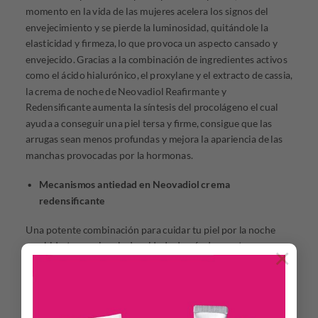
momento en la vida de las mujeres acelera los signos del
envejecimiento y se pierde la luminosidad, quitándole la
elasticidad y firmeza, lo que provoca un aspecto cansado y
envejecido. Gracias a la combinación de ingredientes activos
como el ácido hialurónico, el proxylane y el extracto de cassia,
la crema de noche de Neovadiol Reafirmante y
Redensificante aumenta la síntesis del procolágeno el cual
ayuda a conseguir una piel tersa y firme, consigue que las
arrugas sean menos profundas y mejora la apariencia de las
manchas provocadas por la hormonas.
Mecanismos antiedad en Neovadiol crema
redensificante
Una potente combinación para cuidar tu piel por la noche
que hidrata y mejora la densidad además de aportar
×
luminosidad al rostro.
Protege tu piel con antioxidantes que promueven la
regeneración celular y unifican el tono de tu piel.