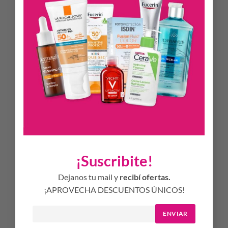
NEOVADIOL CREMA DE NOCHE REVITALIZANTE Y
REDENSIFICANTE reactiva los mecanismos de la piel:
densidad, firmeza, luminosidad.
La eficacia es nuestra prioridad en Vichy y, por eso, las
fórmulas han sido clínicamente puntuadas por
dermatólogos en mujeres con piel sensible durante la
menopausia.
BENEFICIOS
Ayuda a suavizar la piel.
Mejora la luminosidad.
Efecto refrescante.
¡Suscribite!
TEXTURA
Dejanos tu mail y
recibí ofertas.
Crema en gel ligera con un efecto refrescante instantáneo.
¡APROVECHA DESCUENTOS ÚNICOS!
No comedogénico.
ENVIAR
Fragancia floral y ligera.