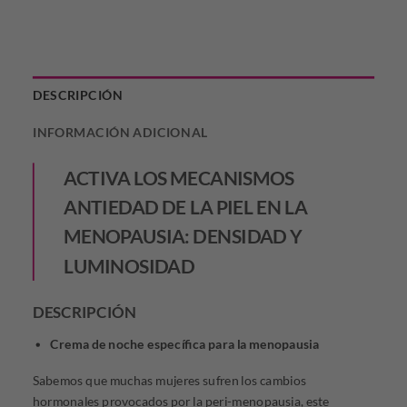
$157.667,01.
$118.250,26.
DESCRIPCIÓN
INFORMACIÓN ADICIONAL
ACTIVA LOS MECANISMOS
ANTIEDAD DE LA PIEL EN LA
MENOPAUSIA: DENSIDAD Y
LUMINOSIDAD
DESCRIPCIÓN
Crema de noche específica para la menopausia
Sabemos que muchas mujeres sufren los cambios
hormonales provocados por la peri-menopausia, este