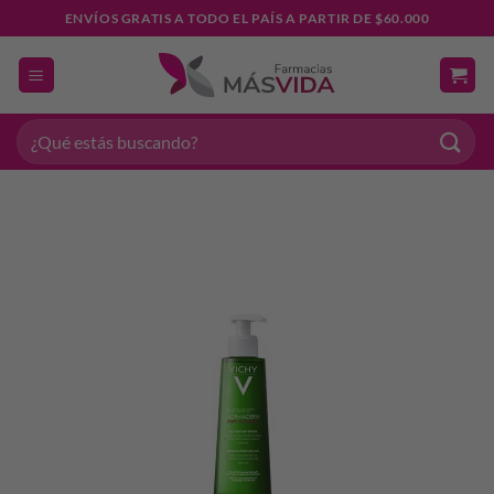
Saltar
ENVÍOS GRATIS A TODO EL PAÍS A PARTIR DE $60.000
al
contenido
Buscar
por: