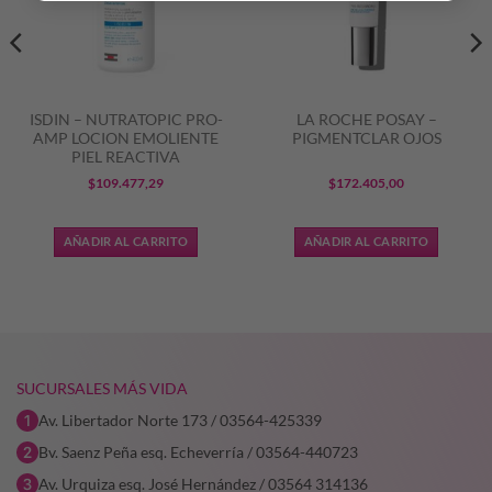
ISDIN – NUTRATOPIC PRO-
LA ROCHE POSAY –
AMP LOCION EMOLIENTE
PIGMENTCLAR OJOS
PIEL REACTIVA
$
109.477,29
$
172.405,00
AÑADIR AL CARRITO
AÑADIR AL CARRITO
0,57.
SUCURSALES MÁS VIDA
Av. Libertador Norte 173 / 03564-425339
Bv. Saenz Peña esq. Echeverría / 03564-440723
Av. Urquiza esq. José Hernández / 03564 314136