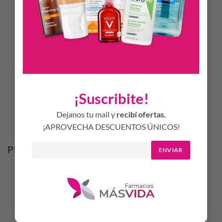
Minerales (Zinc y cobre) + extracto
INGREDIENTES
ACTIVOS
probiótico
TIPO DE PIEL
Pieles grasas y con tendencia acnéica
CUÁNDO
Mañana y noche
BENEFICIOS
No reseca. Textura de la piel mejorada
¡Suscribite!
Dejanos tu mail y
recibí ofertas.
Productos Relacionados
¡APROVECHA DESCUENTOS ÚNICOS!
PRODUCTOS RELACIONADOS
ENVIAR