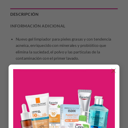
DESCRIPCIÓN
INFORMACIÓN ADICIONAL
Nuevo gel limpiador para pieles grasas y con tendencia
acneica, enriquecido con minerales y probiótico que
elimina la suciedad, el polvo y las partículas de la
contaminación con el primer lavado.
×
La piel se matifica al instante y se engrasa menos durante
el día.
Los puntos negros y la apariencia visual de los poros se
reducen significativamente.
INNOVACIÓN
Textura ultraligera a base de agua para evitar la obstrucción
de los poros que se desliza fácilmente por la piel y se absorbe
con rapidez. Acabado no graso.