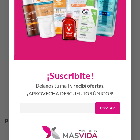
Testeado bajo control dermatológico.
No comedogénico. Sin parabenos.
Ideal para todo tipo de pieles Protege la piel de la
contaminación Piel más suave y fresca Acción hidratante
Modo de Uso
Aplicar sobre el rostro húmedo y masajear hasta que se
forme espuma. Evitar el contorno de ojos. Enjuagar con
abundante agua. En caso de contacto con los ojos, enjuagar
inmediata y abundantemente.
¡Suscribite!
Dejanos tu mail y
recibí ofertas.
¡APROVECHA DESCUENTOS ÚNICOS!
Productos Relacionados
ENVIAR
PRODUCTOS RELACIONADOS