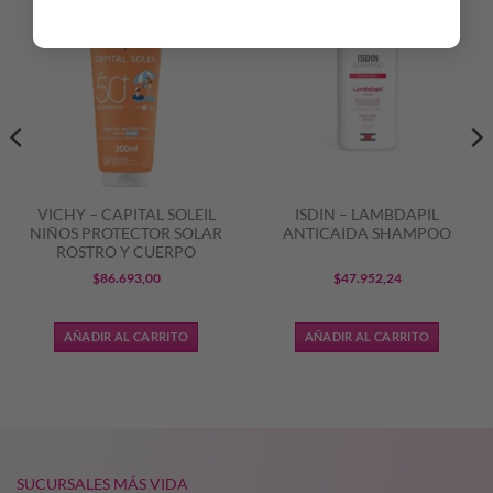
VICHY – CAPITAL SOLEIL
ISDIN – LAMBDAPIL
NIÑOS PROTECTOR SOLAR
ANTICAIDA SHAMPOO
ROSTRO Y CUERPO
$
86.693,00
$
47.952,24
AÑADIR AL CARRITO
AÑADIR AL CARRITO
SUCURSALES MÁS VIDA