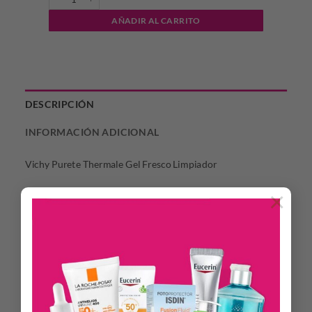
AÑADIR AL CARRITO
DESCRIPCIÓN
INFORMACIÓN ADICIONAL
Vichy Purete Thermale Gel Fresco Limpiador
×
Limpieza del rostro para todo tipo de pieles, incluso las más
sensibles.
Elimina las impurezas y protege la piel de la contaminación.
Enriquecido con extracto de Moringa, anti-contaminación, y
dotado de tecnología Amilite que remueve las impurezas
(partículas contaminantes, polvo y exceso de sebo) con
suavidad, para lograr una piel más suave y fresca.
Hipoalergénico. Adaptado a pieles sensibles.