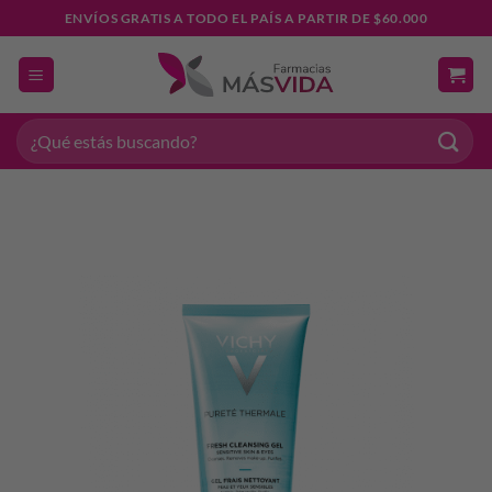
Saltar
ENVÍOS GRATIS A TODO EL PAÍS A PARTIR DE $60.000
al
contenido
Buscar
por: