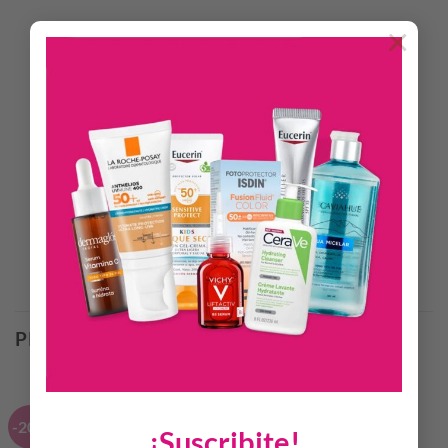
×
INFORMACIÓN ADICIONAL
Polvo compacto Mate Natural con ácido hialurónico,
protección antipolución y filtros solares.
Descubre nuestro polvo compacto Mate Natural con ácido
hialurónico y con filtros solares. Es un polvo que además de
brindar un acabado mate natural de larga duración tiene el
beneficio de anti-polución y tiene una textura sedosa.
Productos Relacionados
PRODUCTOS RELACIONADOS
-20%
-25%
¡Suscribite!