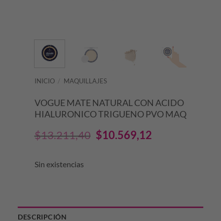
INICIO
/
MAQUILLAJES
VOGUE MATE NATURAL CON ACIDO
HIALURONICO TRIGUENO PVO MAQ
El
El
$
13.211,40
$
10.569,12
precio
precio
Sin existencias
original
actual
era:
es:
$13.211,40.
$10.569,12.
DESCRIPCIÓN