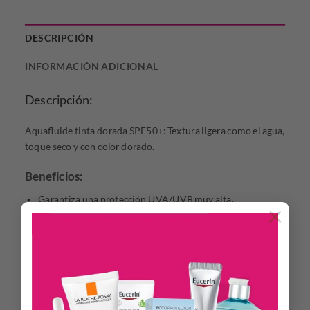
DESCRIPCIÓN
INFORMACIÓN ADICIONAL
Descripción:
Aquafluide tinta dorada SPF50+: Textura ligera como el agua,
toque seco y con color dorado.
Beneficios:
Garantiza una protección UVA/UVB muy alta.
×
SUN ACTIVE DEFENSE: protección solar de alta
tecnología, reforzada contra la hidratación de los rayos
UVA .
8hs de hidratación .
Deja una sensación de toque seco.