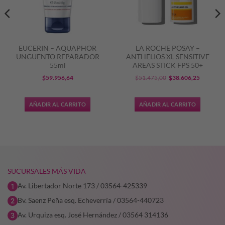
EUCERIN – AQUAPHOR
LA ROCHE POSAY –
UNGUENTO REPARADOR
ANTHELIOS XL SENSITIVE
55ml
AREAS STICK FPS 50+
El
El
$
59.956,64
$
51.475,00
$
38.606,25
precio
precio
original
actual
AÑADIR AL CARRITO
AÑADIR AL CARRITO
era:
es:
$51.475,00.
$38.606,
SUCURSALES MÁS VIDA
Av. Libertador Norte 173 / 03564-425339
Bv. Saenz Peña esq. Echeverría / 03564-440723
Av. Urquiza esq. José Hernández / 03564 314136