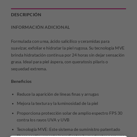
DESCRIPCIÓN
INFORMACIÓN ADICIONAL
Formulada con urea, ácido salicílico y ceramidas para
suavizar, exfoliar e hidratar la piel rugosa. Su tecnología MVE
brinda hidratación continua por 24 horas sin dejar sensación
grasa. Ideal para piel áspera, con queratosis pilaris o
sequedad extrema.
Beneficios
Reduce la aparición de líneas finas y arrugas
Mejora la textura y la luminosidad de la piel
Proporciona protección solar de amplio espectro FPS 30
contra los rayos UVA y UVB
Tecnología MVE: Este sistema de suministro patentado
libera continuamente ingredientes humectantes para una