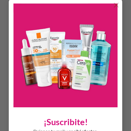
×
hidratación de 24 horas
Retinol encapsulado: La fórmula de liberación gradual
proporciona una exfoliación suave y mejora los signos
visibles del envejecimiento sin irritación
Ceramidas: Ayudan a restaurar y mantener la barrera
natural de la piel
Ácido hialurónico: Ayuda a retener la hidratación natural
de la piel
No comedogénica, no irritante y sin perfume
Desarrollada con dermatólogos
Características:
Crema hidratante con urea al 10%, LHA, y
ácido salicílico al 0.5% que sirve para suavizar la piel
escamosa. Apto para uso diario, sin fragancias, y no grasa.
Uso recomendado para piel rugosa con imperfecciones /
pieles hiperqueratóticas.
¡Suscribite!
Tipo de Piel:
Seca, muy seca, rugosa con imperfecciones,