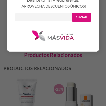
Dejanos tu mail y
recibí ofertas.
pieles hiperqueratóticas
¡APROVECHA DESCUENTOS ÚNICOS!
Modo de uso:
Aplicar generosamente con la frecuencia que
ENVIAR
necesite, sobre la piel del cuerpo limpia y seca, realizando un
suave masaje hasta su completa absorción.
Productos Relacionados
PRODUCTOS RELACIONADOS
-25%