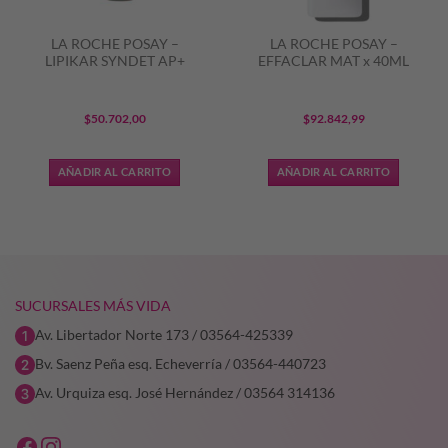
LA ROCHE POSAY –
LA ROCHE POSAY –
LIPIKAR SYNDET AP+
EFFACLAR MAT x 40ML
$
50.702,00
$
92.842,99
AÑADIR AL CARRITO
AÑADIR AL CARRITO
6,25.
SUCURSALES MÁS VIDA
Av. Libertador Norte 173 / 03564-425339
Bv. Saenz Peña esq. Echeverría / 03564-440723
Av. Urquiza esq. José Hernández / 03564 314136