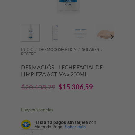
INICIO
/
DERMOCOSMÉTICA
/
SOLARES
/
ROSTRO
DERMAGLÓS – LECHE FACIAL DE
LIMPIEZA ACTIVA x 200ML
El
El
$
20.408,79
$
15.306,59
precio
precio
original
actual
Hay existencias
era:
es:
Hasta 12 pagos sin tarjeta
con
Mercado Pago.
Saber más
$20.408,79.
$15.306,59.
DERMAGLÓS - LECHE FACIAL DE LIMPIEZA ACTIVA x 200ML cantida