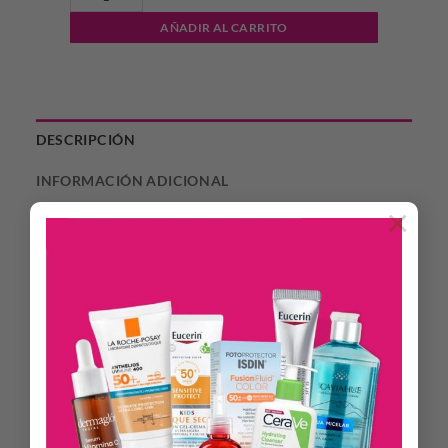
AÑADIR AL CARRITO
DESCRIPCIÓN
INFORMACIÓN ADICIONAL
×
Elimina en profundidad el maquillaje y las impurezas diarias
permitiendo a la piel respirar libremente. Hidrata y suaviza,
sin dejar sensación de grasitud. Indicada para todo tipo de
piel.
BENEFICIOS
Formulada con Vitamina A y E que normaliza la piel seca y
deshidratada y previene el envejecimiento prematuro de la
piel.