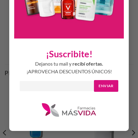
MODO DE USO
Aplicar diariamente tanto de día como de noche sobre rostro,
cuello y escote con un suave masaje circular ascendente y
retirar con un algodón.
¡Suscribite!
Productos Relacionados
Dejanos tu mail y
recibí ofertas.
¡APROVECHA DESCUENTOS ÚNICOS!
PRODUCTOS RELACIONADOS
ENVIAR