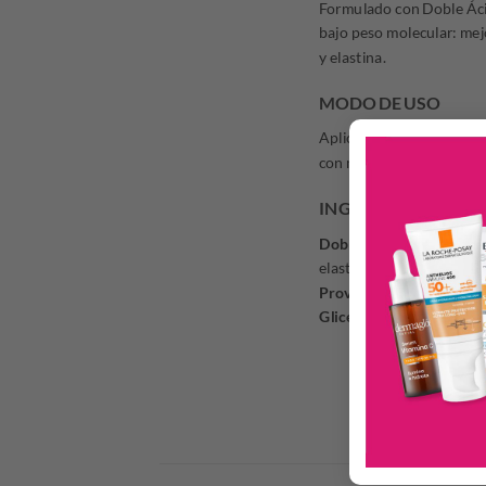
Formulado con Doble Ácido
bajo peso molecular: mejo
y elastina.
MODO DE USO
Aplicar una pequeña cantid
con movimientos suaves a
INGREDIENTES PRI
Doble Ácido Hialurónico
elasticidad, mejora la apar
Provitamina B5:
estimula
Glicerina:
ayuda a conser