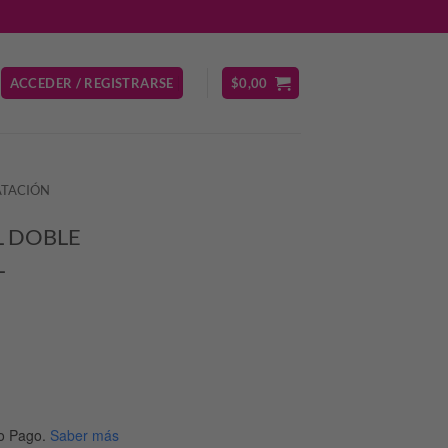
ACCEDER / REGISTRARSE
$
0,00
ATACIÓN
L DOBLE
L
io
al
o Pago.
Saber más