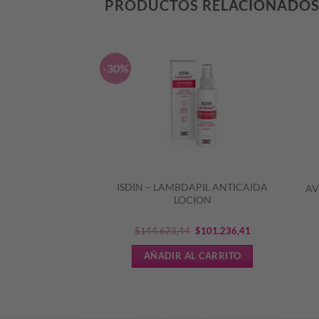
PRODUCTOS RELACIONADO
-30%
APIL ANTICAIDA
ISDIN – LAMBDAPIL ANTICAIDA
AV
MPOO
LOCION
El
El
952,24
$
144.623,44
$
101.236,41
precio
precio
L CARRITO
AÑADIR AL CARRITO
original
actual
era:
es:
$144.623,44.
$101.236,41.