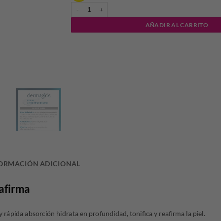
DERMAGLÓS - SERUM FACIAL DOBLE ACIDO HIALURON
era:
es:
AÑADIR AL CARRITO
$46.027,39.
$32.
ORMACIÓN ADICIONAL
eafirma
y rápida absorción hidrata en profundidad, tonifica y reafirma la piel.