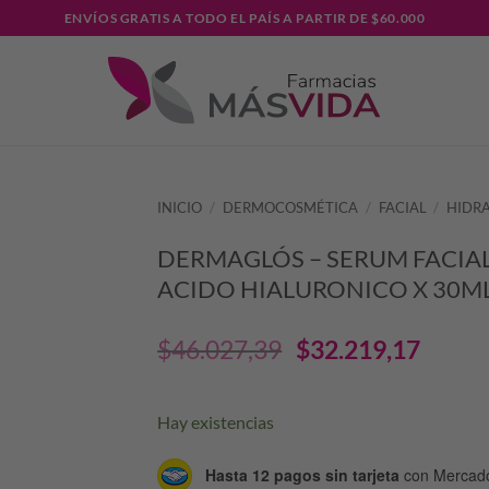
ENVÍOS GRATIS A TODO EL PAÍS A PARTIR DE $60.000
INICIO
/
DERMOCOSMÉTICA
/
FACIAL
/
HIDR
DERMAGLÓS – SERUM FACIA
ACIDO HIALURONICO X 30M
El
El
$
46.027,39
$
32.219,17
precio
prec
Hay existencias
original
actu
Hasta 12 pagos sin tarjeta
con Mercad