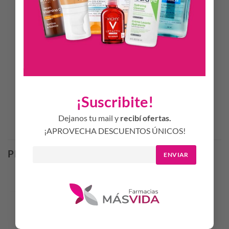
¿QUÉ TEXTURA TIENE?
Hidratante con textura aqua-gel ligera. No graso.
BENEFICIOS CLAVE
Reduce visiblemente las manchas y las imperfecciones.
Desobstruye los poros y mejora la textura de la piel. Controla
el brillo.
¡Suscribite!
Dejanos tu mail y
recibí ofertas.
Productos Relacionados
¡APROVECHA DESCUENTOS ÚNICOS!
PRODUCTOS RELACIONADOS
ENVIAR