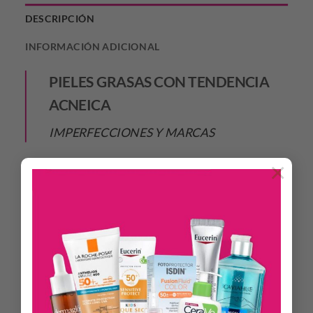
DESCRIPCIÓN
INFORMACIÓN ADICIONAL
PIELES GRASAS CON TENDENCIA
ACNEICA
IMPERFECCIONES Y MARCAS
×
¿QUÉ ES?
EFFACLAR DUO+ SPF 30 protege contra los rayos UV y los
agresores ambientales que pueden agravar las
imperfecciones de la piel, combate los brotes y reduce la
aparición de marcas e imperfecciones. Todos los beneficios de
la protección SPF 30 con el confort de un hidratante diario.
CÓMO APLICARLO
Aplicar por la mañana por todo el rostro después de
limpiarlo con EFFACLAR GEL. Evitar el contorno de los ojos.