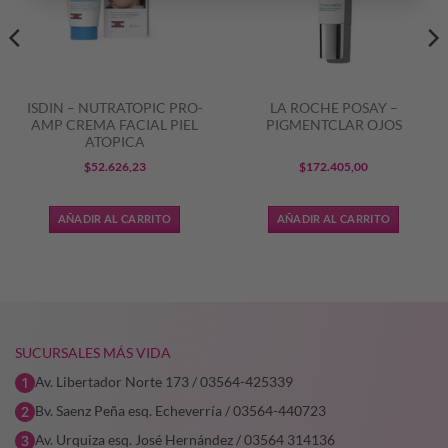
ISDIN – NUTRATOPIC PRO-
LA ROCHE POSAY –
AMP CREMA FACIAL PIEL
PIGMENTCLAR OJOS
ATOPICA
$
52.626,23
$
172.405,00
AÑADIR AL CARRITO
AÑADIR AL CARRITO
1,40.
SUCURSALES MÁS VIDA
Av. Libertador Norte 173 / 03564-425339
Bv. Saenz Peña esq. Echeverría / 03564-440723
Av. Urquiza esq. José Hernández / 03564 314136