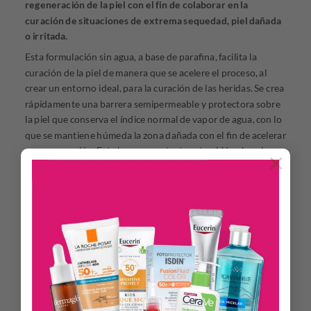
regeneración de la piel con el fin de colaborar en la
curación de situaciones de extrema sequedad, piel dañada
o irritada.
Esta formulación sin agua, a base de parafina, facilita la
curación de la piel de manera que se acelere el proceso, al
crear un entorno ideal, para la curación de las heridas. Se crea
rápidamente una barrera semipermeable y protectora sobre
la piel que conserva el índice normal de vapor de agua, con lo
que se mantiene húmeda la zona dañada con el fin de acelerar
su regeneración. Esta barrera protectora también absorbe y
×
retiene los exudados naturales de la herida en el proceso de
curación. Los ingredientes activos pantenol y bisabolol
también tienen una capacidad clínicamente comprobada
para acelerar la regeneración de la piel. También contienen
glicerina para hidratar y fortalecer la barrera cutánea.
Además de su efectividad a la hora de potenciar la curación,
también acondiciona y calma la piel y tiene una eficacia
clínicamente comprobada en el tratamiento de la piel seca,
agrietada, desescamada o irritada tras un tratamiento