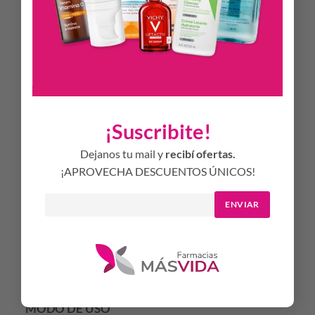
dermatológico superficial como la laserterapia, el peeling
químico o la dermoabrasión. También se recomienda para el
cuidado de la piel en la xerosis, en la piel seca de origen
ocupacional. Además es lo bastante suave como para
utilizarlo en los bebés, y es excelente para calmar las
irritaciones del pañal. Sólo tiene un número mínimo de
ingredientes y, por lo tanto, es bien tolerado.
¡Suscribite!
Eucerin Aquaphor Pomada Reparadora es bien tolerado por
la piel, es suave, no acnógeno, es acomedógeno, inodoro, y
Dejanos tu mail y
recibí ofertas.
está libre de fragancias, colorantes, alcohol y conservantes
¡APROVECHA DESCUENTOS ÚNICOS!
que pueden causar irritación o dermatitis por contacto.
ENVIAR
PROPIEDADES
Sin fragancias
Sin conservantes
No comedogénico
MODO DE USO