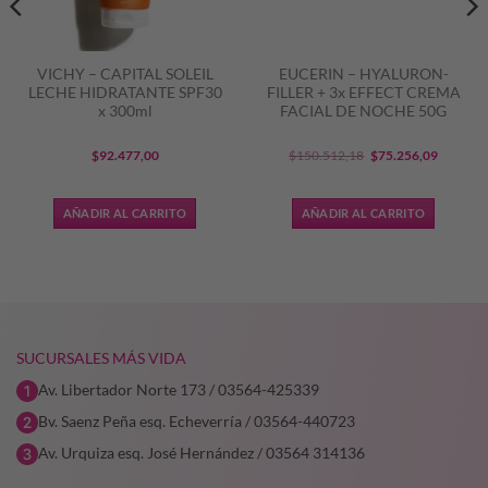
VICHY – CAPITAL SOLEIL
EUCERIN – HYALURON-
LECHE HIDRATANTE SPF30
FILLER + 3x EFFECT CREMA
x 300ml
FACIAL DE NOCHE 50G
El
El
$
92.477,00
$
150.512,18
$
75.256,09
precio
precio
original
actual
AÑADIR AL CARRITO
AÑADIR AL CARRITO
era:
es:
$150.512,18.
$75.256
SUCURSALES MÁS VIDA
Av. Libertador Norte 173 / 03564-425339
Bv. Saenz Peña esq. Echeverría / 03564-440723
Av. Urquiza esq. José Hernández / 03564 314136