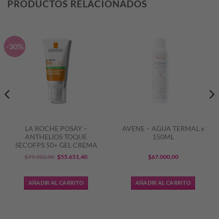
PRODUCTOS RELACIONADOS
-30%
LA ROCHE POSAY –
AVENE – AGUA TERMAL x
ANTHELIOS TOQUE
150ML
SECOFPS 50+ GEL CREMA
El
El
$
79.502,00
$
55.651,40
$
67.000,00
precio
precio
original
actual
AÑADIR AL CARRITO
AÑADIR AL CARRITO
era:
es:
3,87.
$79.502,00.
$55.651,40.