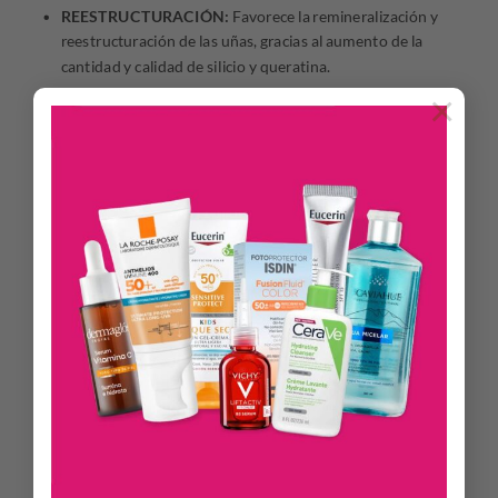
REESTRUCTURACIÓN:
Favorece la remineralización y
reestructuración de las uñas, gracias al aumento de la
cantidad y calidad de silicio y queratina.
×
NATURAL:
Acabado invisible y de fácil aplicación que
devuelve el aspecto natural a las uñas y cutículas.
Combinación de ingredientes activos que
mejoran la flexibilidad y dureza de las uñas:
+QUERATINA:
Con ingredientes que ayudan a aumentar
las concentraciones de queratina para que las uñas sean
fuertes y resistentes
+HIDRATACIÓN:
Con ácido hialurónico catiónico, hidrata en
profundidad uñas y cutículas, aumentando la flexibilidad
y
reduciendo el riesgo de rotura
, para lucir unas uñas bellas y
sanas.
+SILICIO:
Aporta silicio exógeno a las uñas, aumentando hasta
un 82% su concentración. Elemento clave para que las uñas
crezcan en buen estado y libres de imperfecciones.