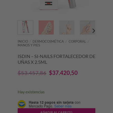
INICIO
/
DERMOCOSMÉTICA
/
CORPORAL
/
MANOS Y PIES
ISDIN – SI-NAILS FORTALECEDOR DE
UÑAS X 2.5ML
El
El
$
53.457,86
$
37.420,50
precio
precio
original
actual
Hay existencias
era:
es:
Hasta 12 pagos sin tarjeta
con
Mercado Pago.
Saber más
$53.457,86.
$37.420,50.
AÑADIR AL CARRITO