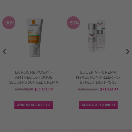
-30%
-50%
LA ROCHE POSAY –
EUCERIN – CREMA
ANTHELIOS TOQUE
HYALURON-FILLER +3x
SECOFPS 50+ GEL CREMA
EFFECT DIA FPS 15
El
El
El
El
$
79.502,00
$
55.651,40
$
143.252,89
$
71.626,44
precio
precio
precio
precio
original
actual
original
actual
AÑADIR AL CARRITO
AÑADIR AL CARRITO
era:
es:
era:
es:
6,25.
$79.502,00.
$55.651,40.
$143.252,89.
$71.626