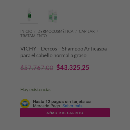
INICIO
/
DERMOCOSMÉTICA
/
CAPILAR
/
TRATAMIENTO
VICHY – Dercos – Shampoo Anticaspa
para el cabello normal a graso
El
El
$
57.767,00
$
43.325,25
precio
precio
original
actual
Hay existencias
era:
es:
Hasta 12 pagos sin tarjeta
con
Mercado Pago.
Saber más
$57.767,00.
$43.325,25.
AÑADIR AL CARRITO