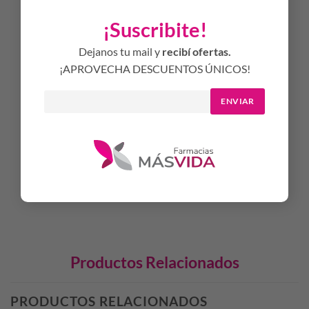
Utilizar día por medio durante 4 semanas.
¡Suscribite!
En el primer uso, aplicar sobre el cabello húmedo y dejar
actuar por 2 minutos. Luego enjuagar con abundante
Dejanos tu mail y
recibí ofertas.
agua. En las siguientes aplicaciones simplemente masajear
¡APROVECHA DESCUENTOS ÚNICOS!
y enjuagar
ENVIAR
Seguridad
Testeado en cueros cabelludos sensibles bajo control
dermatológico.
Sin parabenos
Productos Relacionados
PRODUCTOS RELACIONADOS