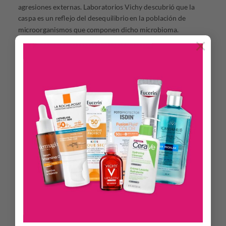
agresiones externas. Laboratorios Vichy descubrió que la
caspa es un reflejo del desequilibrio en la población de
microorganismos que componen dicho microbioma.
×
Por eso, la nueva fórmula de Dercos Anticaspa posee la
tecnología de microbioma con Disulfuro de Selenio, que
permite reequilibrarlo eficientemente.
Además, contiene Vitamina E de acción protectora y
antisebo; Ácido Salicílico que ayuda a eliminar la caspa y
Ceramida R que restaura la barrera cutánea del cuero
cabelludo.
Eficacia clínicamente comprobada:
100% de la caspa visible eliminada
Calma la irritación.
Acción anticaspa que perdura hasta 6 semanas una vez
finalizado el tratamiento de 4 semanas.
Aplicación