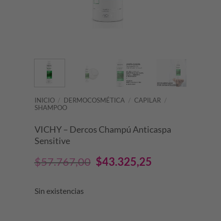
INICIO
/
DERMOCOSMÉTICA
/
CAPILAR
/
SHAMPOO
VICHY – Dercos Champú Anticaspa
Sensitive
El
El
$
57.767,00
$
43.325,25
precio
precio
Sin existencias
original
actual
era:
es: