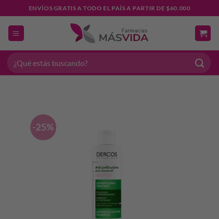
Saltar
ENVÍOS GRATIS A TODO EL PAÍS A PARTIR DE $60.000
al
contenido
Buscar
por:
-25%