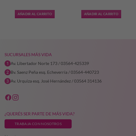
precio
precio
original
actual
AÑADIR AL CARRITO
AÑADIR AL CARRITO
era:
es:
9,65.
$101.914,00.
$76.435,50.
SUCURSALES MÁS VIDA
Av. Libertador Norte 173 / 03564-425339
Bv. Saenz Peña esq. Echeverría / 03564-440723
Av. Urquiza esq. José Hernández / 03564 314136
¿QUERÉS SER PARTE DE MÁS VIDA?
TRABAJA CON NOSOTROS