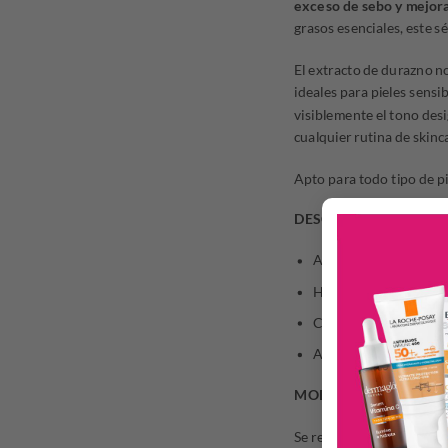
exceso de sebo y mejora
grasos esenciales, este s
El extracto de durazno n
ideales para pieles sensi
visiblemente el tono desi
cualquier rutina de skinc
Apto para todo tipo de p
DESCRIPCIÓN
Aclara y unifica el to
Hidrata intensamente,
Controla el sebo y cal
Aporta luminosidad y v
MODO DE USO
Se recomienda aplicar de 