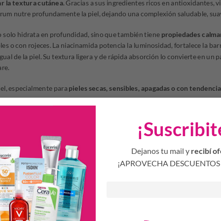
r la textura cutánea
. Gracias a sus ingredientes ricos en antioxidantes, v
érum nutre profundamente la piel, dejando una complexión saludable, suave
o solo hidrata en profundidad, sino que también tiene
propiedades calman
bles o con rojeces. La niacinamida potencia la luminosidad, fortalece la ba
gual de la piel. Su textura ligera y de rápida absorción lo convierte en un 
are.
iel, especialmente para
pieles secas, sensibles, apagadas o con tendenci
¡Suscribit
no de la piel, ayudando a reducir visiblemente manchas
 reteniendo la humedad y mejorando la elasticidad
Dejanos tu mail y
recibí of
ma la piel, siendo ideal para pieles reactivas, con rojeces o tendencia a im
¡APROVECHA DESCUENTOS 
italidad, dejando la piel suave, radiante y con un aspecto saludable
2 a 3 gotas sobre la piel limpia y seca del rostro. Masajear suavemente has