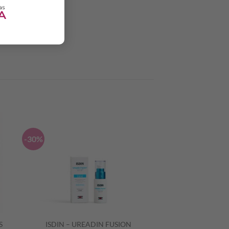
-30%
S
ISDIN – UREADIN FUSION