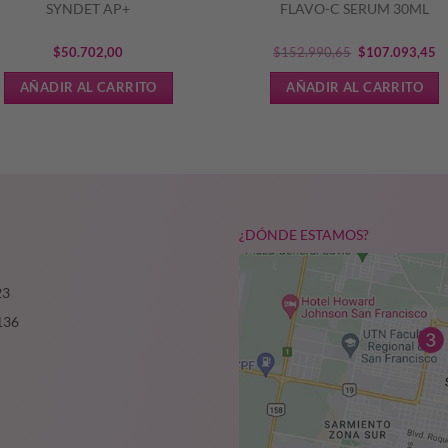
SYNDET AP+
FLAVO-C SERUM 30ML
El
El
$
50.702,00
$
152.990,65
$
107.093,45
precio
pr
AÑADIR AL CARRITO
AÑADIR AL CARRITO
original
ac
era:
es
$152.990,65.
$
¿DÓNDE ESTAMOS?
23
136