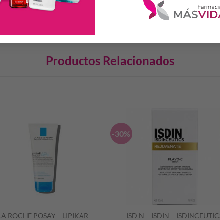
 preferentemente por la noche.
Productos Relacionados
S
-30%
LA ROCHE POSAY – LIPIKAR
ISDIN – ISDIN – ISDINCEUTIC