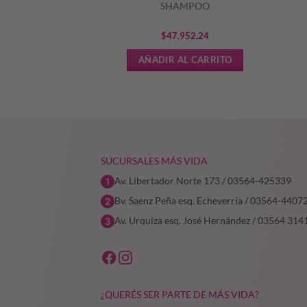
IGHT CREMA
SHAMPOO
El
El
9
$
186.318,07
$
47.952,24
precio
precio
L CARRITO
AÑADIR AL CARRITO
original
actual
era:
es:
$232.897,59.
$186.318,07.
SUCURSALES MÁS VIDA
Av. Libertador Norte 173 / 03564-425339
Bv. Saenz Peña esq. Echeverría / 03564-4407
Av. Urquiza esq. José Hernández / 03564 314
¿QUERÉS SER PARTE DE MÁS VIDA?