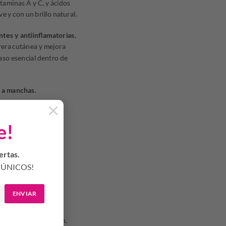
itaminas A y C, y ácidos
 y con un brillo natural.
tes y antiinflamatorias
,
rrera cutánea y mejora
paso esencial dentro de
a a manchas
.
×
e!
ertas.
perfecciones
ÚNICOS!
ENVIAR
ta su total absorción.