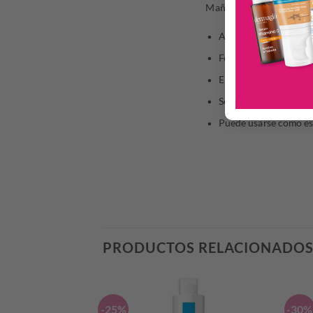
Mañana o noche – 7 días
Aplicar sobre la piel 
Formar espuma.
Enjuagar bien.
Secar con suavidad.
Puede usarse como es
PRODUCTOS RELACIONADO
-25%
-30%