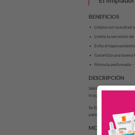
El limpiador
BENEFICIOS
Limpia con suavidad y
Limita la secreción de
Evita el taponamiento
Garantiza una buena to
Fórmula perfumada – 
DESCRIPCIÓN
Sébium Gel Moussant limpi
lo que limpia la epidermi
Su fórmula sin jabón, ultr
patentado aumenta el umbr
MODO DE USO