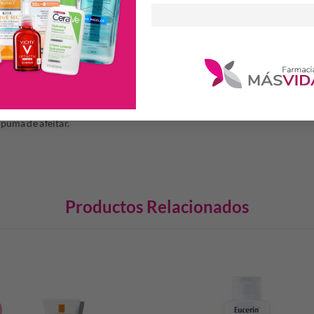
 a la semana
húmeda.
puma de afeitar.
Productos Relacionados
S