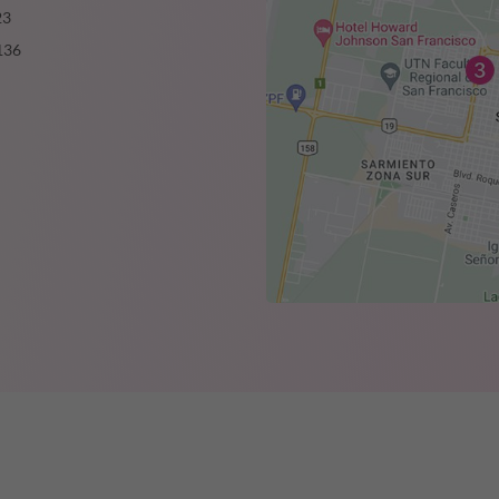
23
136