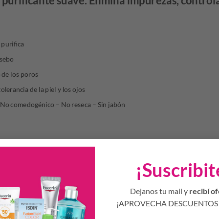
 purificante suave. Elimina impurezas, controla 
 purifica
 sebo
 de los poros
lerancia de la piel y los ojos
No comedogénico – No reseca – Sin jabón
a con suavidad y purifica la piel pero no la reseca: contiene sulfato de zi
s, disminuye la cantidad de imperfecciones y limita la secreción de sebo.
¡Suscribit
asuave, respeta el equilibrio de la piel conservando el pH fisiológico de es
al de tolerancia de la piel.
Dejanos tu mail y
recibí of
¡APROVECHA DESCUENTOS 