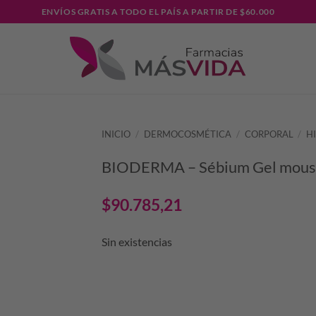
ENVÍOS GRATIS A TODO EL PAÍS A PARTIR DE $60.000
INICIO
/
DERMOCOSMÉTICA
/
CORPORAL
/
H
BIODERMA – Sébium Gel mouss
$
90.785,21
Sin existencias