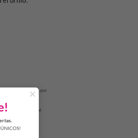
el brillo.
×
nc y sulfato de cobre, por
e!
ta. El complejo natural
ertas.
ÚNICOS!