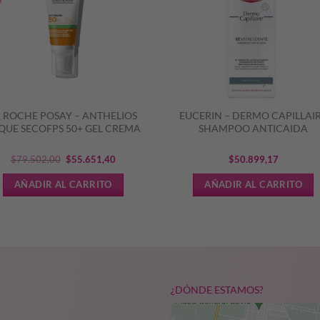
A ROCHE POSAY – ANTHELIOS
EUCERIN – DERMO CAPILLAI
QUE SECOFPS 50+ GEL CREMA
SHAMPOO ANTICAIDA
El
El
$
79.502,00
$
55.651,40
$
50.899,17
precio
precio
AÑADIR AL CARRITO
AÑADIR AL CARRITO
original
actual
era:
es:
$79.502,00.
$55.651,40.
¿DÓNDE ESTAMOS?