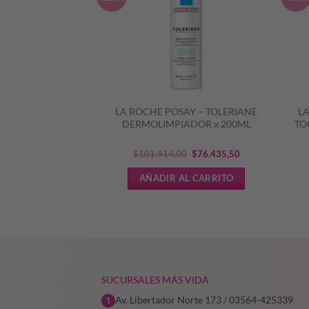
ATOPIC PRO-AMP
LA ROCHE POSAY – TOLERIANE
L
 PIEL ATOPICA
DERMOLIMPIADOR x 200ML
TO
El
El
626,23
$
101.914,00
$
76.435,50
precio
precio
L CARRITO
AÑADIR AL CARRITO
original
actual
era:
es:
$101.914,00.
$76.435,50.
SUCURSALES MÁS VIDA
Av. Libertador Norte 173 / 03564-425339