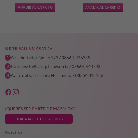
original
actual
original
actual
AÑADIR AL CARRITO
AÑADIR AL CARRITO
era:
es:
era:
es:
$152.990,65.
$107.093,45.
$140.612,48.
$70.306
SUCURSALES MÁS VIDA
Av. Libertador Norte 173 / 03564-425339
Bv. Saenz Peña esq. Echeverría / 03564-440723
Av. Urquiza esq. José Hernández / 03564 314136
¿QUERÉS SER PARTE DE MÁS VIDA?
TRABAJA CON NOSOTROS
Nosotros