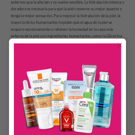
externos que la afectan y se vuelve sensible. La hidratación intensa y
duradera es necesaria para que la piel conserve su mejor aspecto y
tenga la mejor sensación.
Para mejorar la hidratación de la piel, la
mayoría de los humectantes impiden que el agua de la piel se
evapore excesivamente o retienen la humedad en la capa más
externa de la piel con ingredientes humectantes, como la Glicerina.
×
La piel tiene su propio sistema de hidratación: las Aquaporinas. Las
Aquaporinas son canales microscópicos que transportan el agua
entre las células de la piel y sustentan su hidratación desde el
interior. La línea Eucerin AQUAporin ACTIVE mejora la resistencia
Glucoglicerol
,
natural de la piel. Su fórmula contiene
un principio
activo hidratante de última generación que, según se ha
comprobado, aumenta la cantidad de Aquaporinas en la piel. Esto
significa que, además de limitar la evaporación del agua y retenerla
en las capas superficiales de la piel, Eucerin AQUAporin ACTIVE
refuerza el sistema hidratante natural de la piel.
La textura
aterciopelada de Eucerin AQUAporin ACTIVE para piel seca brinda
hidratación intensa por 24 horas y se absorbe rápidamente. Alivia
la sensación de tirantez y deja la piel suave y flexible. La
compatibilidad de Eucerin AQUAporin ACTIVE con la piel sensible