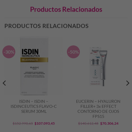
Productos Relacionados
PRODUCTOS RELACIONADOS
-30%
-50%
ISDIN – ISDIN –
EUCERIN – HYALURON
ISDINCEUTICS FLAVO-C
FILLER+ 3x EFFECT
SERUM 30ML
CONTORNO DE OJOS
FPS15
El
El
El
El
$
152.990,65
$
107.093,45
$
140.612,48
$
70.306,24
precio
precio
precio
precio