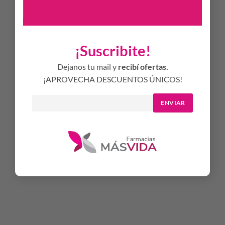
está probada clínica y dermatológicamente, y no contiene perfumes
ni parabenos.
PROPIEDADES
¡Suscribite!
Sin fragancia
Dejanos tu mail y
recibí ofertas.
Libre de parabenos
¡APROVECHA DESCUENTOS ÚNICOS!
No comedogénico
De rápida absorción
ENVIAR
Excelente como base de maquillaje
MODO DE USO
Aplicala por la mañana y por la noche en el rostro, el cuello y
el escote con un suave masaje. Evitá el contacto con los ojos.